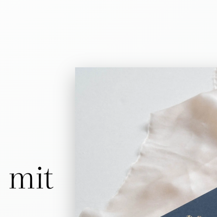
 mit
…